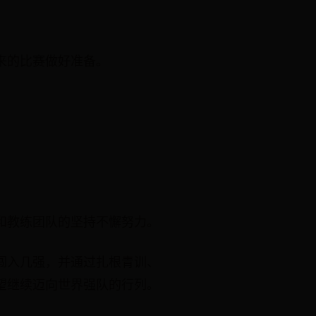
来的比赛做好准备。
和教练团队的坚持不懈努力。
闯入几强，并通过扎根青训、
望继续迈向世界强队的行列。