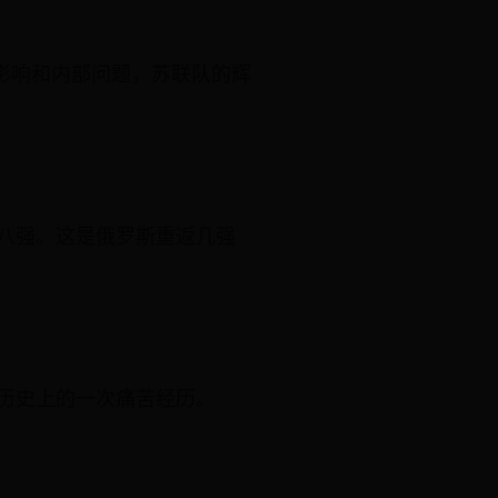
影响和内部问题，苏联队的辉
入八强。这是俄罗斯重返几强
队历史上的一次痛苦经历。