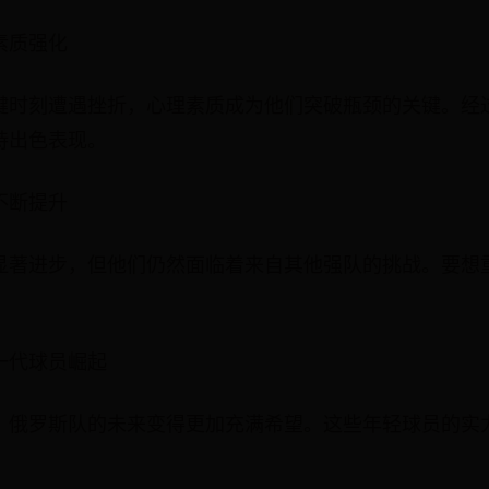
素质强化
键时刻遭遇挫折，心理素质成为他们突破瓶颈的关键。经
持出色表现。
不断提升
显著进步，但他们仍然面临着来自其他强队的挑战。要想
一代球员崛起
，俄罗斯队的未来变得更加充满希望。这些年轻球员的实