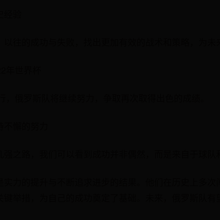
史经验
，以往的成功与失败，找出更加有效的战术和策略，为未
22年世界杯
举行，俄罗斯队将继续努力，争取再次取得出色的成绩。
持不懈的努力
几强之路，我们可以看到成功并非偶然，而是来自于球队
是实力的提升与不断追求进步的结果。他们在历史上多次
关键举措，为自己的成功奠定了基础。未来，俄罗斯队有