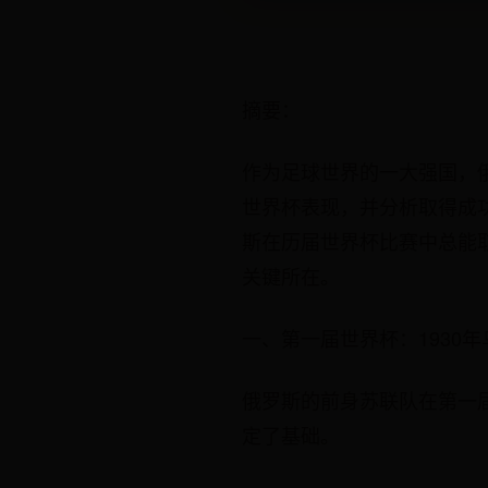
摘要：
作为足球世界的一大强国，
世界杯表现，并分析取得成功
斯在历届世界杯比赛中总能
关键所在。
一、第一届世界杯：1930
俄罗斯的前身苏联队在第一
定了基础。