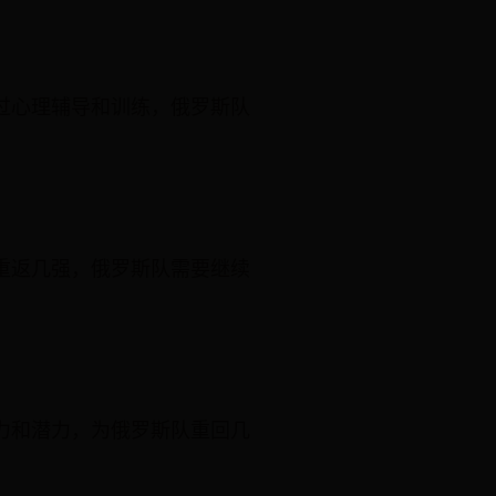
过心理辅导和训练，俄罗斯队
重返几强，俄罗斯队需要继续
力和潜力，为俄罗斯队重回几