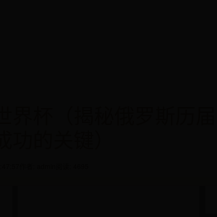
世界杯（揭秘俄罗斯历届
成功的关键）
:47:57
作者: admin
阅读: 4695