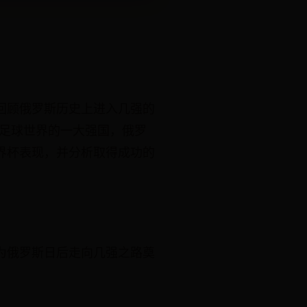
回顾俄罗斯历史上进入几强的
作为足球世界的一大强国，俄罗
界杯表现，并分析取得成功的
为俄罗斯日后走向几强之路奠