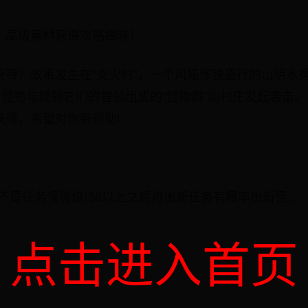
：高级素材获得攻略揭晓！
获得？故事发生在“炎火村”，一个风箱炼铁盛行的山明水
只怪物与统领它们的首领组成的“怪物群”向村庄发起袭击
获得，希望对你有帮助!
是任务怪等级)50以上之后再出新任务有概率出新怪...
点击进入首页