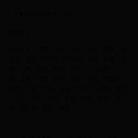
• 瓜果等刚结的果实：瓜纽儿。
■ 纽组词
纽约大学、纽扣、枢纽、纽带、印纽、纽襻、银
纽丝、纽结、丹江口水利枢纽、衣纽、秤纽、螭
纽、石纽、揿纽、解纽、纽元子、含枢纽、斗
纽、正纽、地纽、声纽、纽绊、龟纽、坚纽斯、
旁纽、关纽、环纽、瓜纽、万纽于、纽捏、纽约
［市］、纽星、玄纽、反纽、同纽、转纽、傍
纽、鹤头纽、筋纽、厄纽