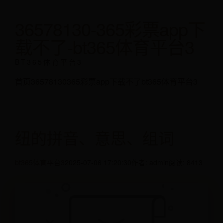
36578130-365彩票app下
载不了-bt365体育平台3
BT365体育平台3
首页
36578130
365彩票app下载不了
bt365体育平台3
纽的拼音、意思、组词
bt365体育平台3
2025-07-06 17:20:30
作者: admin
阅读: 8413