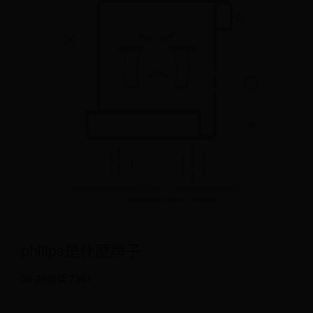
phlllps是什麼牌子
06-29
阅读 7381