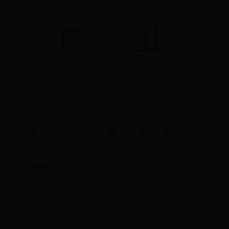
美孚品牌评价：质量、性能与用户体验
全面分析
06-29
阅读 4150