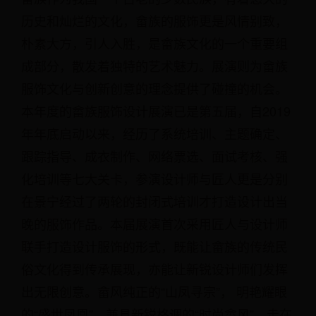
历史和灿烂的文化，畲族的服饰更是风情别致，
朴素大方，引人入胜，是畲族文化的一个重要组
成部分，散发着独特的艺术魅力。展演则为畲族
服饰文化与创新创意的理念提供了碰撞的机会。
本年度的畲族服饰设计展演已是第五届，自2019
年年底启动以来，经历了系统培训、主题确定、
跟踪指导、成衣制作、网络票选、面试考核、强
化培训等七大关卡，参演设计师与匠人更是分别
在景宁经过了两轮的封闭式培训才打造设计出当
晚的服饰作品。本届展演首次采用匠人与设计师
联手打造设计服饰的形式，既能让畲族的传统民
俗文化得到传承展现，亦能让新锐设计师们发挥
出无限创意。畲风纯正的“山凤寻宗”， 明艳耀眼
的“盛世凤凰”，兼具新锐格调的“时尚畲风”，走在