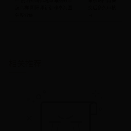
← 阴阳师新御魂奉海图效果
审核退回再提
怎么样 阴阳师新御魂奉海图
交后多久审核
强度介绍
→
相关推荐