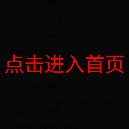
8、广州悟蓝手作服装设计工作室创始人，瞿德刚
9、写实服装设计工作室创始人，支明伟
10、大连艺术学院服装学院教师，贺萌萌
中国畲族服饰优秀传承人
点击进入首页
1、浙江百纳服饰有限公司创始人，马伟娟
2、霞浦县市级畲服饰非遗传承人，兰昌玉
3、宁德市非物质文化遗产、闽东畲族传统服饰制
作技艺传承人，蓝家凤
4、福州市畲族服饰代表性传承人，兰银才