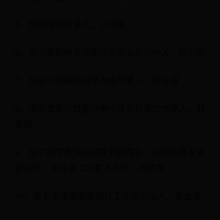
5、顺昌服饰传承人，兰凤金
6、景宁畲依缘民族服饰有限公司创始人，陈卫娟
7、畲族字带编织技艺市级传承人，蓝咏梅
8、闽东畲族传统服饰制作技艺代表性传承人，林
章明
9、景宁晓琴畲族民间陈列馆馆长、中国收藏家协
会会员、浙江省工艺美术大师，陈晓琴
10、黄金美畲族服饰设计工作室创始人，黄金美