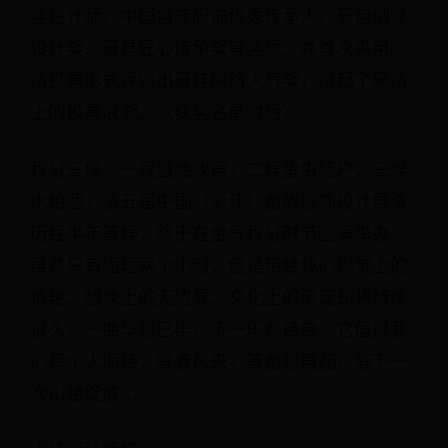
佳设计师、中国畲族服饰优秀传承人、最佳创意
设计奖、最具匠心传承奖等奖项。并首次采用网
络投票形式评选出最佳网络人气奖，掀起了网络
上的投票浪潮。（获奖名单附后）
秋分三候，一候雷始收声，二候蛰虫坯户，三候
水始涸，第五届中国（浙江）畲族服饰设计展演
历经半年等候，终于在金气秋分时节圆满举办，
虽然只有短短两个小时，但是带给我们视觉上的
惊艳、想象上的无边界、文化上的沉淀却将持续
很久，一曲华歌已毕，下一乐章待启，它值得我
们每个人期待，等春风来，等畲歌再起，等下一
次山哈绽放……