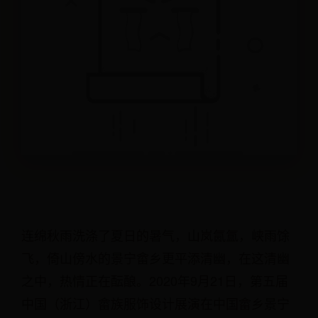
连绵秋雨洗涤了夏日的暑气，山岚氤氲，峡雨馀
飞，倚山傍水的景宁畲乡更平添清幽，在这清幽
之中，热情正在酝酿。2020年9月21日，第五届
中国（浙江）畲族服饰设计展演在中国畲乡景宁