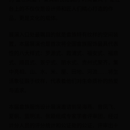
台上的不仅仅是设计师和匠人们精心打造的作
品，更是文化的载体。
展演入口处最瞩目的就是畲族特有纹样的空间装
置，本届展演也是首次将全国畲族服饰最具代表
性的八大样式：罗源式、霞浦式、福安式、福鼎
式、顺昌式、景宁式、丽水式、贵州式聚齐，集
中亮相。山、水、米、屋、田地、河流……将生
活象征融于纹样，代表着他们对生命质朴的热爱
与追求。
本届畲族服饰设计展演邀请到吴海燕、曾凤飞、
夏帆、蓝明法、张颖组成专家学者评审团，经过
计分人员的评分统计和公证处的公证，评审出十