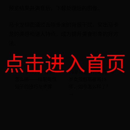
预览结果并满意后，下载处理后的图像。
马卡龙抠图通过去除多余的背景干扰，突出马卡
龙的美感和诱人特点，成为提升美食形象的好方
法。
点击进入首页
← 叶罗丽六个仙子
08年奥运会开幕式，9
怎么画——绘制每位
岁女孩假唱被骂15
仙子的技巧与步骤
年，如今怎么样了？
→