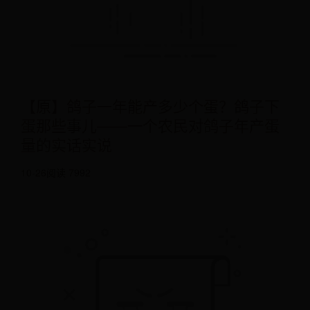
【原】鸽子一年能产多少个蛋？鸽子下
蛋那些事儿——一个农民对鸽子年产蛋
量的实话实说
10-26
阅读 7992